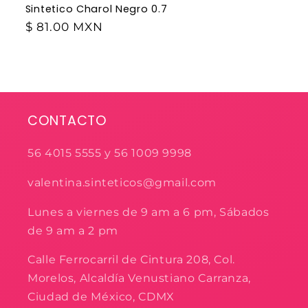
Sintetico Charol Negro 0.7
$ 81.00 MXN
CONTACTO
56 4015 5555 y 56 1009 9998
valentina.sinteticos@gmail.com
Lunes a viernes de 9 am a 6 pm, Sábados
de 9 am a 2 pm
Calle Ferrocarril de Cintura 208, Col.
Morelos, Alcaldía Venustiano Carranza,
Ciudad de México, CDMX