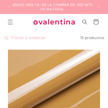
Ir
¡LLEVA SOLO LO QUE NECESITES! COMPRA
directamente
MÍNIMA: 50 CM DE MATERIAL
al contenido
Carrito
Filtrar y ordenar
13 productos