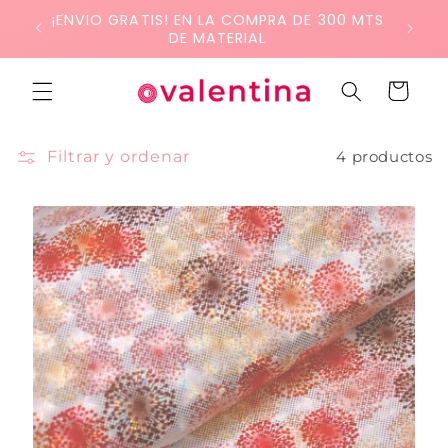
Ir
¡ENVIO GRATIS! EN LA COMPRA DE 300 MTS
directamente
DE MATERIAL
al contenido
Carrito
Filtrar y ordenar
4 productos