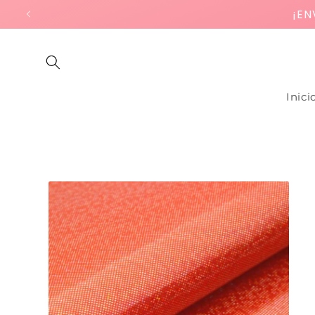
Ir
¡EN
directamente
al contenido
Inici