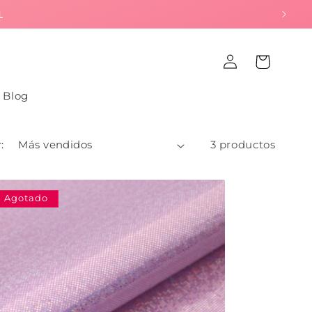
L
Iniciar
Carrito
sesión
Blog
:
3 productos
Agotado