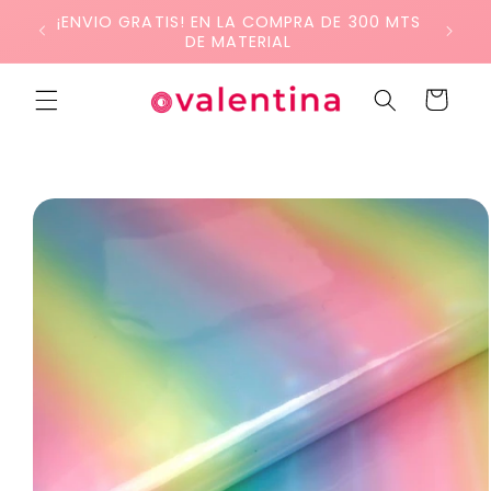
Ir
¡ENVIO GRATIS! EN LA COMPRA DE 300 MTS
directamente
DE MATERIAL
al contenido
Carrito
Ir
directamente
a la
información
del producto