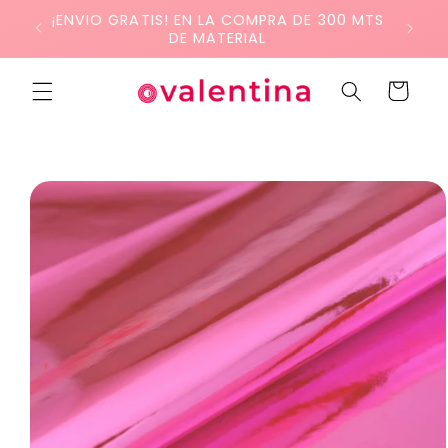
Ir
¡ENVIO GRATIS! EN LA COMPRA DE 300 MTS
directamente
DE MATERIAL
al contenido
Carrito
Ir
directamente
a la
información
del producto