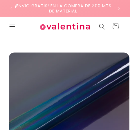
Ir
¡ENVIO GRATIS! EN LA COMPRA DE 300 MTS
directamente
DE MATERIAL
al contenido
Carrito
Ir
directamente
a la
información
del producto