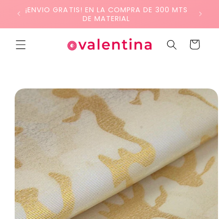
Ir
¡ENVIO GRATIS! EN LA COMPRA DE 300 MTS
directamente
DE MATERIAL
al contenido
Carrito
Ir
directamente
a la
información
del producto