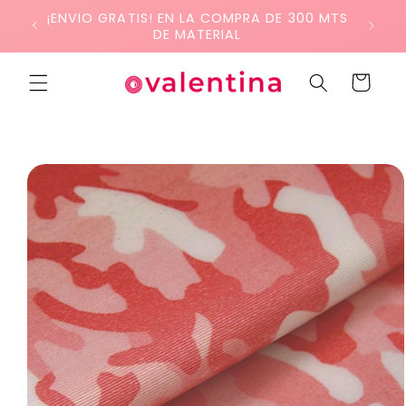
Ir
¡ENVIO GRATIS! EN LA COMPRA DE 300 MTS
directamente
DE MATERIAL
al contenido
Carrito
Ir
directamente
a la
información
del producto