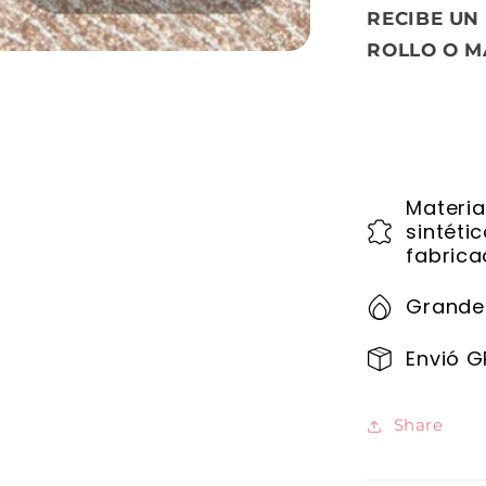
RECIBE UN
ROLLO O M
Materia
sintéti
fabrica
Grande
Envió G
Share