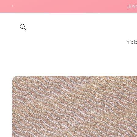
Ir
¡EN
directamente
al contenido
Inici
Ir
directamente
a la
información
del producto