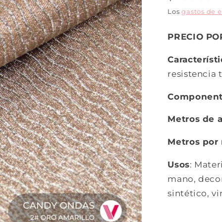
Los
gastos de 
PRECIO PO
Característ
resistencia t
Componen
Metros de 
Metros por 
Usos
: Mater
mano, decora
sintético, vin