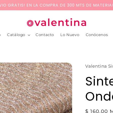
VIO GRATIS! EN LA COMPRA DE 300 MTS DE MATERIA
o
Catálogo
Contacto
Lo Nuevo
Conócenos
Valentina Si
Sint
Onda
$ 160.00 