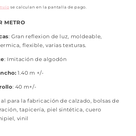
envío
se calculan en la pantalla de pago.
R METRO
icas
: Gran reflexion de luz, moldeable,
ermica, flexible, varias texturas.
te
: Imitación de algodón
ancho:
1.40 m +/-
rollo
: 40 m+/-
ial para la fabricación de calzado, bolsas de
ción, tapicería, piel sintética, cuero
ipiel, vinil