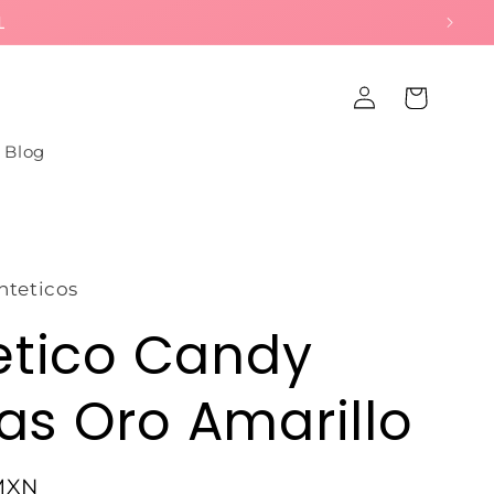
L
Iniciar
Carrito
sesión
Blog
nteticos
etico Candy
s Oro Amarillo
MXN