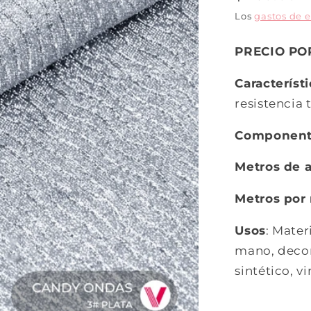
Los
gastos de 
PRECIO PO
Característ
resistencia t
Componen
Metros de 
Metros por 
Usos
: Mater
mano, decora
sintético, vin