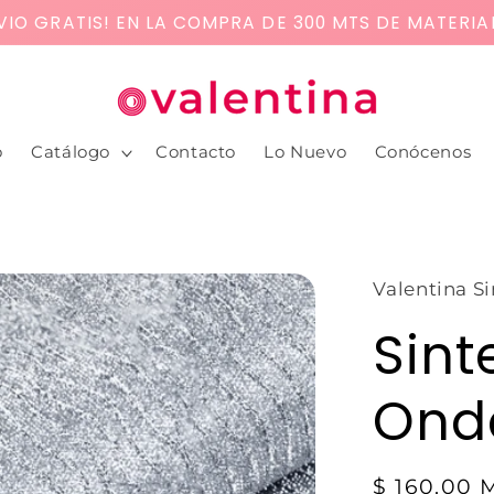
VIO GRATIS! EN LA COMPRA DE 300 MTS DE MATERIA
o
Catálogo
Contacto
Lo Nuevo
Conócenos
Valentina Si
Sint
Ond
$ 160.00 