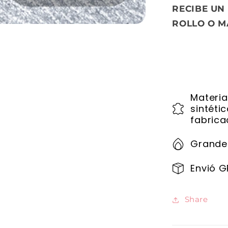
RECIBE UN
ROLLO O M
Materia
sintéti
fabrica
Grande
Envió G
Share