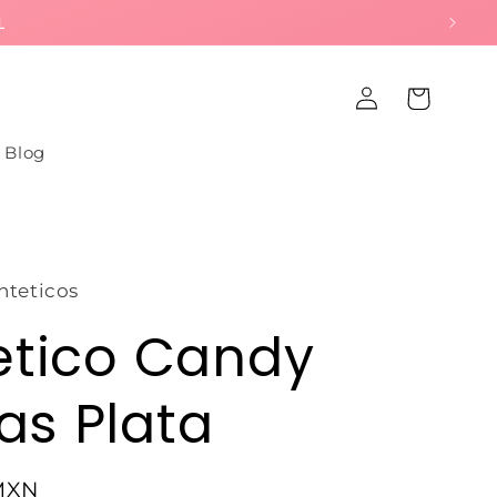
L
Iniciar
Carrito
sesión
Blog
nteticos
etico Candy
as Plata
MXN