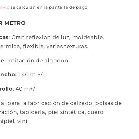
envío
se calculan en la pantalla de pago.
R METRO
icas
: Gran reflexion de luz, moldeable,
ermica, flexible, varias texturas.
te
: Imitación de algodón
ancho:
1.40 m +/-
rollo
: 40 m+/-
ial para la fabricación de calzado, bolsas de
ción, tapicería, piel sintética, cuero
ipiel, vinil