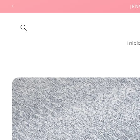
Ir
¡EN
directamente
al contenido
Inici
Ir
directamente
a la
información
del producto