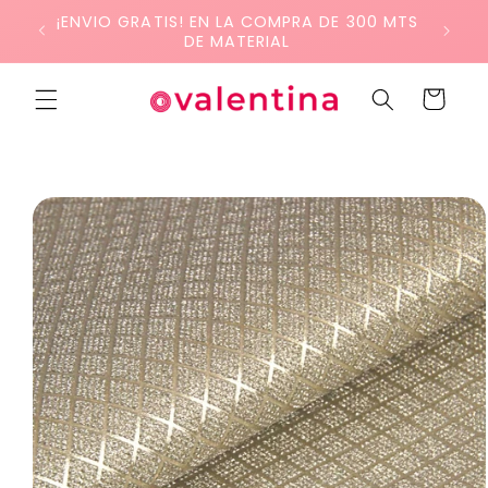
Ir
¡ENVIO GRATIS! EN LA COMPRA DE 300 MTS
directamente
DE MATERIAL
al contenido
Carrito
Ir
directamente
a la
información
del producto