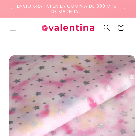
Ir
¡ENVIO GRATIS! EN LA COMPRA DE 300 MTS
directamente
DE MATERIAL
al contenido
Carrito
Ir
directamente
a la
información
del producto