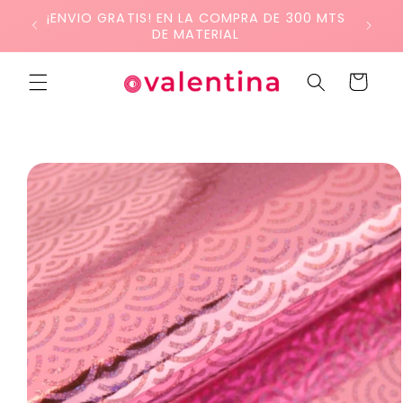
Ir
¡ENVIO GRATIS! EN LA COMPRA DE 300 MTS
directamente
DE MATERIAL
al contenido
Carrito
Ir
directamente
a la
información
del producto