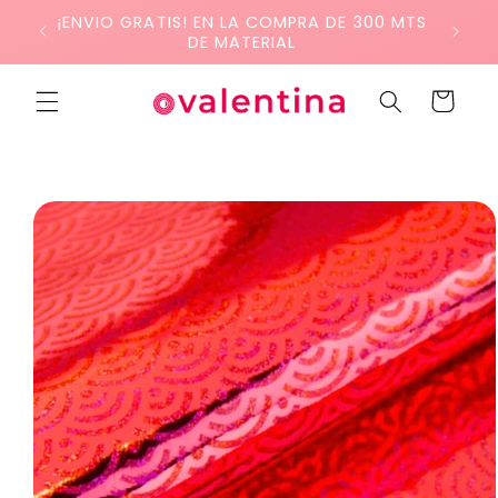
Ir
¡ENVIO GRATIS! EN LA COMPRA DE 300 MTS
directamente
DE MATERIAL
al contenido
Carrito
Ir
directamente
a la
información
del producto