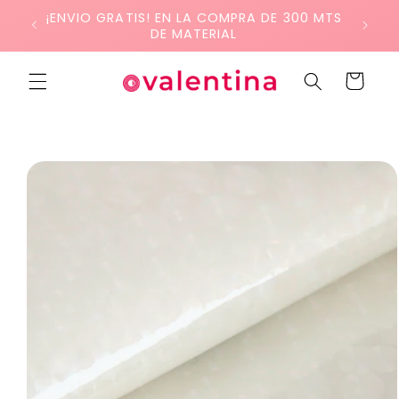
Ir
¡ENVIO GRATIS! EN LA COMPRA DE 300 MTS
directamente
DE MATERIAL
al contenido
Carrito
Ir
directamente
a la
información
del producto