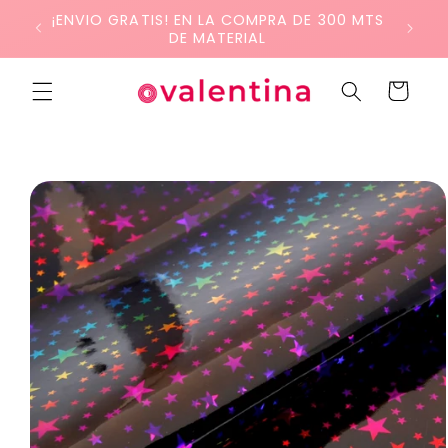
Ir
¡ENVIO GRATIS! EN LA COMPRA DE 300 MTS
directamente
DE MATERIAL
al contenido
Carrito
Ir
directamente
a la
información
del producto