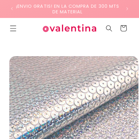
Ir
¡ENVIO GRATIS! EN LA COMPRA DE 300 MTS
directamente
DE MATERIAL
al contenido
Carrito
Ir
directamente
a la
información
del producto