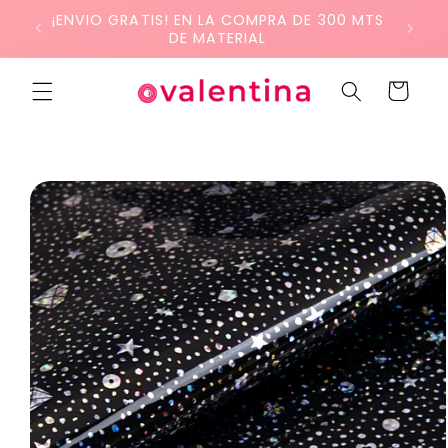
Ir
¡ENVIO GRATIS! EN LA COMPRA DE 300 MTS
directamente
DE MATERIAL
al contenido
Carrito
Ir
directamente
a la
información
del producto