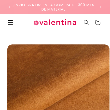
Ir
¡ENVIO GRATIS! EN LA COMPRA DE 300 MTS
directamente
DE MATERIAL
al contenido
Carrito
Ir
directamente
a la
información
del producto