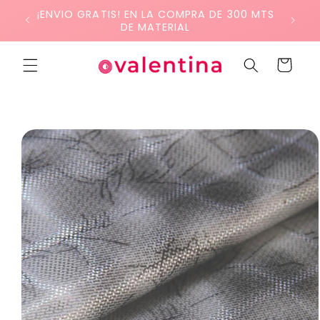
Ir
¡ENVIO GRATIS! EN LA COMPRA DE 300 MTS
directamente
DE MATERIAL
al contenido
Carrito
Ir
directamente
a la
información
del producto