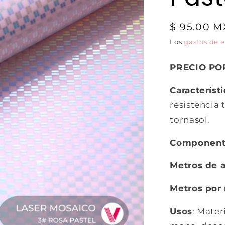
$ 95.00 
Los
gastos de 
PRECIO PO
Característ
resistencia 
tornasol.
Componen
Metros de 
Metros por 
Usos
: Mater