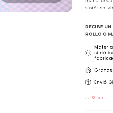
mano, decora
sintético, vin
RECIBE UN
ROLLO O M
Materia
sintéti
fabrica
Grande
Envió G
Share