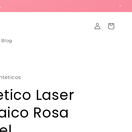
 MATERIAL
Iniciar
Carrito
sesión
Blog
nteticos
etico Laser
aico Rosa
el