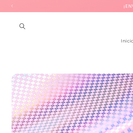
Ir
¡LLEVA 
directamente
al contenido
Inici
Ir
directamente
a la
información
del producto