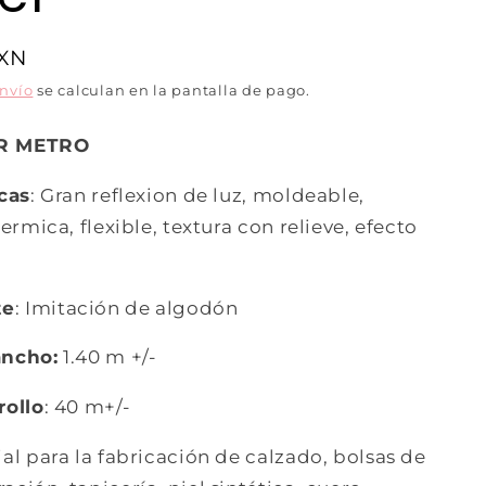
MXN
envío
se calculan en la pantalla de pago.
R METRO
icas
: Gran reflexion de luz, moldeable,
termica, flexible, textura con relieve, efecto
te
: Imitación de algodón
ancho:
1.40 m +/-
rollo
: 40 m+/-
ial para la fabricación de calzado, bolsas de