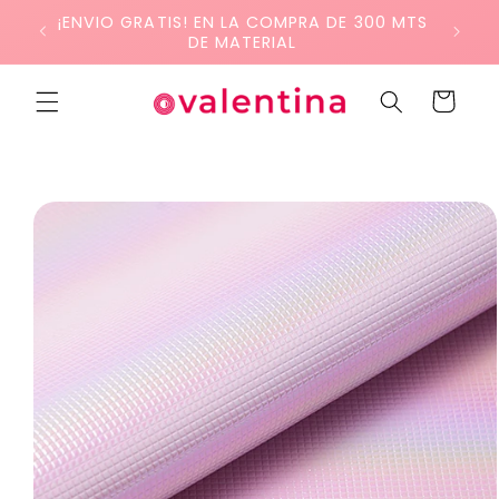
Ir
¡ENVIO GRATIS! EN LA COMPRA DE 300 MTS
directamente
DE MATERIAL
al contenido
Carrito
Ir
directamente
a la
información
del producto