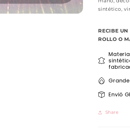
mano, decora
sintético, vin
RECIBE UN
ROLLO O M
Materia
sintéti
fabrica
Grande
Envió G
Share