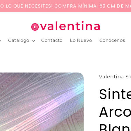
LO LO QUE NECESITES! COMPRA MÍNIMA: 50 CM DE M
o
Catálogo
Contacto
Lo Nuevo
Conócenos
Valentina Si
Sint
Arco
Bla