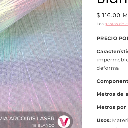
$ 116.00 
Los
gastos de 
PRECIO PO
Característ
impermeble,
deforma
Componen
Metros de 
Metros por 
Usos:
Materi