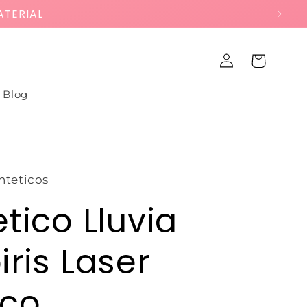
ATERIAL
Iniciar
Carrito
sesión
Blog
nteticos
etico Lluvia
iris Laser
nco