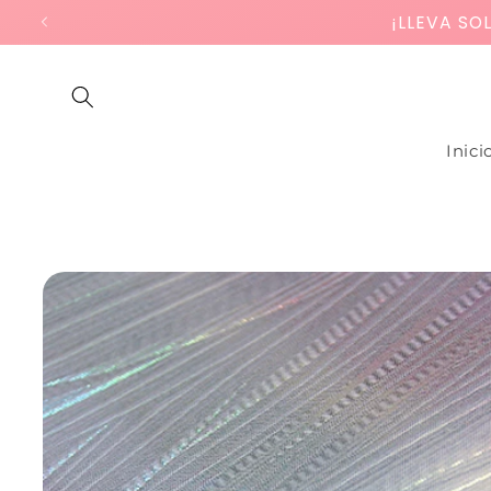
Ir
¡LLEVA SO
directamente
al contenido
Inici
Ir
directamente
a la
información
del producto