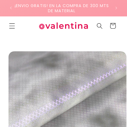
Ir
¡ENVIO GRATIS! EN LA COMPRA DE 300 MTS
directamente
DE MATERIAL
al contenido
Carrito
Ir
directamente
a la
información
del producto