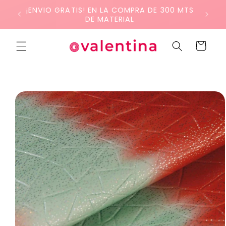
Ir
¡ENVIO GRATIS! EN LA COMPRA DE 300 MTS
directamente
DE MATERIAL
al contenido
Carrito
Ir
directamente
a la
información
del producto