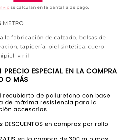
envío
se calculan en la pantalla de pago.
R METRO
a la fabricación de calzado, bolsas de
ción, tapicería, piel sintética, cuero
ipiel, vinil
N PRECIO ESPECIAL EN LA COMPRA
LO O MÁS
l recubierto de poliuretano con base
ca de máxima resistencia para la
ción accesorios
s DESCUENTOS en compras por rollo
RATIS en la compra de 300 m o mas