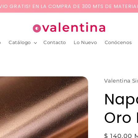
VIO GRATIS! EN LA COMPRA DE 300 MTS DE MATERIA
o
Catálogo
Contacto
Lo Nuevo
Conócenos
Valentina Si
Napa
Oro 
$ 140.00