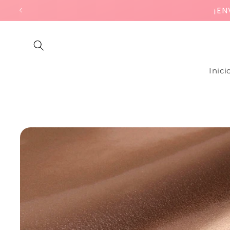
Ir
¡EN
directamente
al contenido
Inici
Ir
directamente
a la
información
del producto