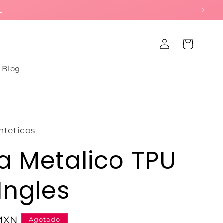
L
Iniciar
Carrito
sesión
Blog
nteticos
 Metalico TPU
Ingles
 MXN
Agotado