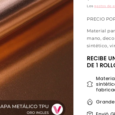
Los
gastos de 
PRECIO PO
Material par
mano, decora
sintético, vin
RECIBE U
DE 1 ROL
Materia
sintéti
fabrica
Grande
Envió G