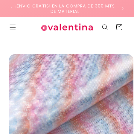
Ir
¡ENVIO GRATIS! EN LA COMPRA DE 300 MTS
directamente
DE MATERIAL
al contenido
Carrito
Ir
directamente
a la
información
del producto