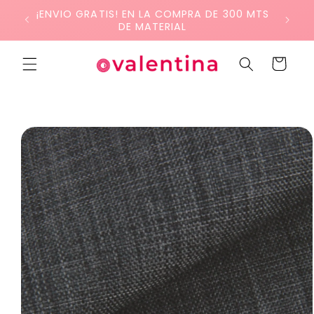
Ir
¡ENVIO GRATIS! EN LA COMPRA DE 300 MTS
directamente
DE MATERIAL
al contenido
Carrito
Ir
directamente
a la
información
del producto