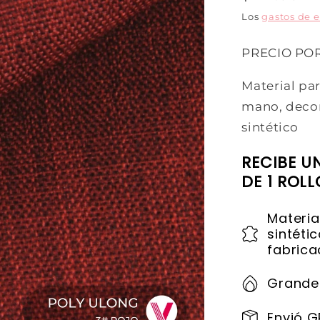
Los
gastos de 
PRECIO PO
Material par
mano, decora
sintético
RECIBE U
DE 1 ROL
Materia
sintéti
fabrica
Grande
Envió G