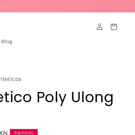
ATERIAL
Iniciar
Carrito
sesión
Blog
nteticos
etico Poly Ulong
MXN
Agotado