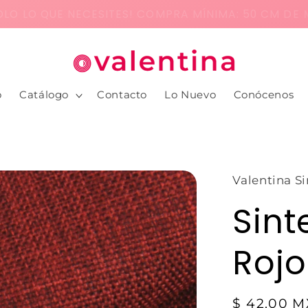
LO LO QUE NECESITES! COMPRA MÍNIMA: 50 CM DE M
o
Catálogo
Contacto
Lo Nuevo
Conócenos
Valentina Si
Sint
Rojo
$ 42.00 