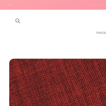
Ir
¡LLEVA SO
directamente
al contenido
Inici
Ir
directamente
a la
información
del producto