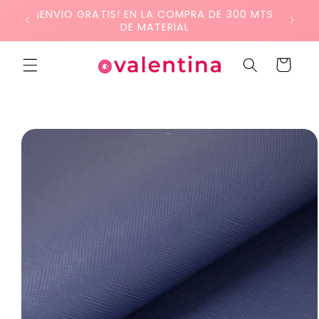
Ir
¡ENVIO GRATIS! EN LA COMPRA DE 300 MTS
directamente
DE MATERIAL
al contenido
Carrito
Ir
directamente
a la
información
del producto