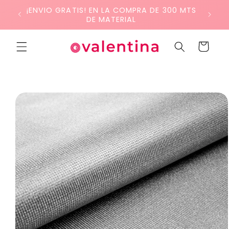
Ir
¡ENVIO GRATIS! EN LA COMPRA DE 300 MTS
directamente
DE MATERIAL
al contenido
Carrito
Ir
directamente
a la
información
del producto