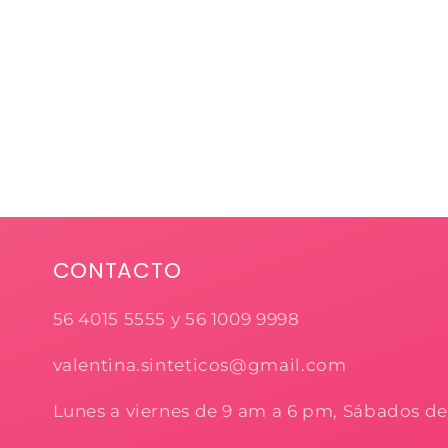
CONTACTO
56 4015 5555 y 56 1009 9998
valentina.sinteticos@gmail.com
Lunes a viernes de 9 am a 6 pm, Sábados d