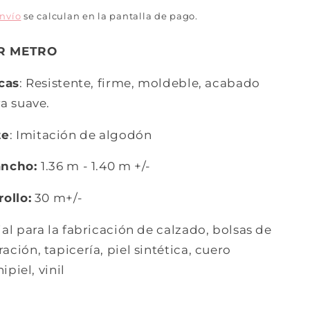
envío
se calculan en la pantalla de pago.
R METRO
icas
: Resistente, firme, moldeble, acabado
a suave.
te
: Imitación de algodón
ancho:
1.36 m - 1.40 m +/-
ollo:
30 m+/-
ial para la fabricación de calzado, bolsas de
ción, tapicería, piel sintética, cuero
ipiel, vinil