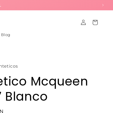
L
Iniciar
Carrito
sesión
Blog
nteticos
etico Mcqueen
 Blanco
XN