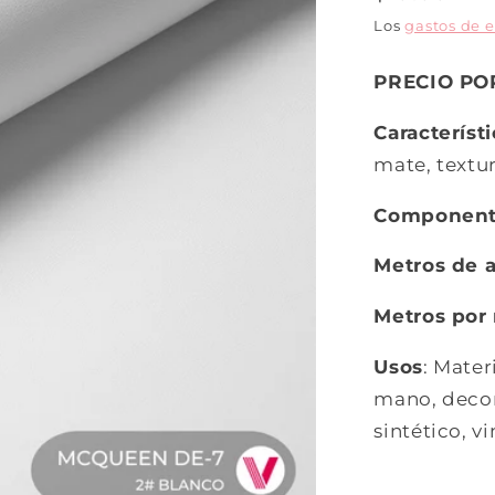
Los
gastos de 
PRECIO PO
Característ
mate, textur
Componen
Metros de 
Metros por r
Usos
: Mater
mano, decora
sintético, vin