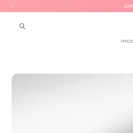
Ir
¡EN
directamente
al contenido
Inici
Ir
directamente
a la
información
del producto