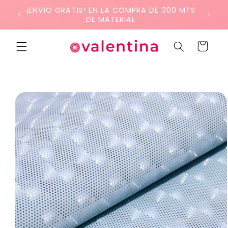
Ir
¡ENVIO GRATIS! EN LA COMPRA DE 300 MTS
directamente
DE MATERIAL
al contenido
Carrito
Ir
directamente
a la
información
del producto