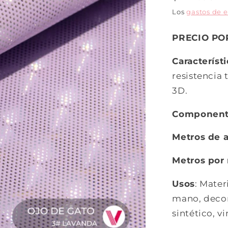
Los
gastos de 
PRECIO PO
Característ
resistencia 
3D.
Componen
Metros de 
Metros por 
Usos
: Mater
mano, decora
sintético, vin