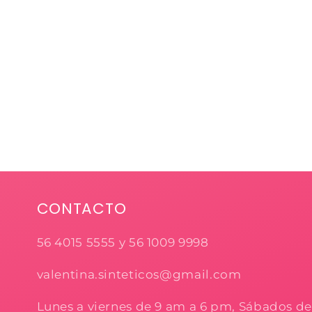
CONTACTO
56 4015 5555 y 56 1009 9998
valentina.sinteticos@gmail.com
Lunes a viernes de 9 am a 6 pm, Sábados d