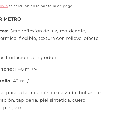
envío
se calculan en la pantalla de pago.
R METRO
icas
: Gran reflexion de luz, moldeable,
termica, flexible, textura con relieve, efecto
te
: Imitación de algodón
ancho:
1.40 m +/-
rollo
: 40 m+/-
ial para la fabricación de calzado, bolsas de
ción, tapicería, piel sintética, cuero
ipiel, vinil