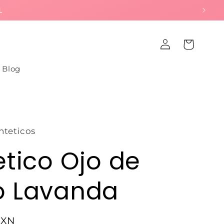
L
Iniciar
Carrito
sesión
Blog
nteticos
etico Ojo de
o Lavanda
MXN