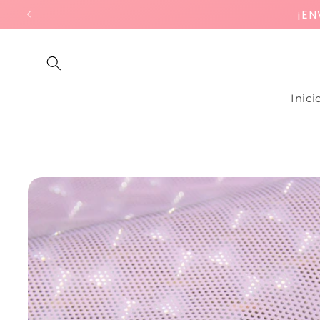
Ir
¡EN
directamente
al contenido
Inici
Ir
directamente
a la
información
del producto