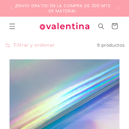
Ir
¡ENVIO GRATIS! EN LA COMPRA DE 300 MTS
directamente
DE MATERIAL
al contenido
Carrito
Filtrar y ordenar
9 productos