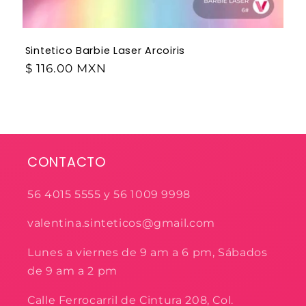
Sintetico Barbie Laser Arcoiris
$ 116.00 MXN
CONTACTO
56 4015 5555 y 56 1009 9998
valentina.sinteticos@gmail.com
Lunes a viernes de 9 am a 6 pm, Sábados
de 9 am a 2 pm
Calle Ferrocarril de Cintura 208, Col.