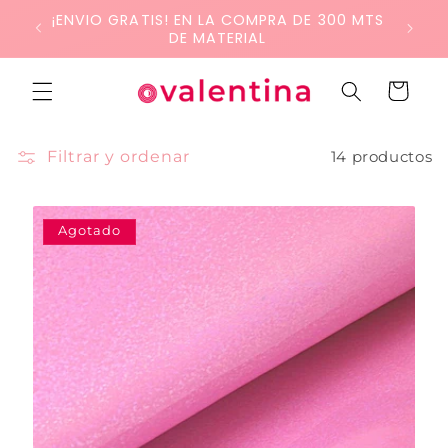
Ir
¡LLEVA SOLO LO QUE NECESITES! COMPRA
directamente
MÍNIMA: 50 CM DE MATERIAL
al contenido
Carrito
Filtrar y ordenar
14 productos
Agotado